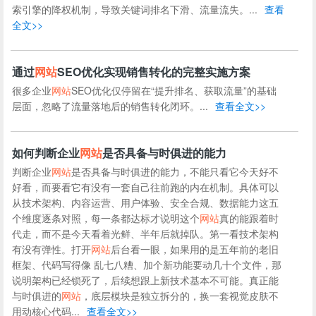
索引擎的降权机制，导致关键词排名下滑、流量流失。...
查看
全文>>
通过
网站
SEO优化实现销售转化的完整实施方案
很多企业
网站
SEO优化仅停留在“提升排名、获取流量”的基础
层面，忽略了流量落地后的销售转化闭环。...
查看全文>>
如何判断企业
网站
是否具备与时俱进的能力
判断企业
网站
是否具备与时俱进的能力，不能只看它今天好不
好看，而要看它有没有一套自己往前跑的内在机制。具体可以
从技术架构、内容运营、用户体验、安全合规、数据能力这五
个维度逐条对照，每一条都达标才说明这个
网站
真的能跟着时
代走，而不是今天看着光鲜、半年后就掉队。第一看技术架构
有没有弹性。打开
网站
后台看一眼，如果用的是五年前的老旧
框架、代码写得像 乱七八糟、加个新功能要动几十个文件，那
说明架构已经锁死了，后续想跟上新技术基本不可能。真正能
与时俱进的
网站
，底层模块是独立拆分的，换一套视觉皮肤不
用动核心代码...
查看全文>>