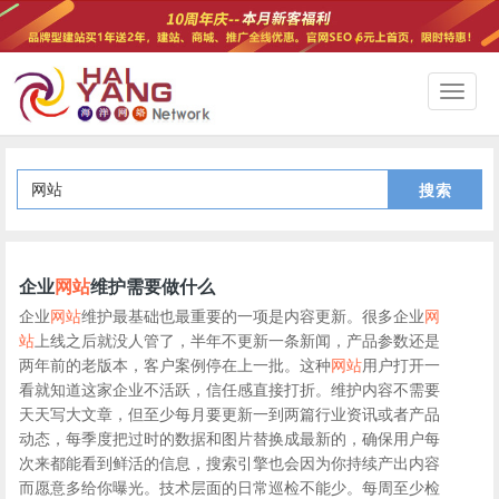
切
换
导
航
搜索
企业
网站
维护需要做什么
企业
网站
维护最基础也最重要的一项是内容更新。很多企业
网
站
上线之后就没人管了，半年不更新一条新闻，产品参数还是
两年前的老版本，客户案例停在上一批。这种
网站
用户打开一
看就知道这家企业不活跃，信任感直接打折。维护内容不需要
天天写大文章，但至少每月要更新一到两篇行业资讯或者产品
动态，每季度把过时的数据和图片替换成最新的，确保用户每
次来都能看到鲜活的信息，搜索引擎也会因为你持续产出内容
而愿意多给你曝光。技术层面的日常巡检不能少。每周至少检