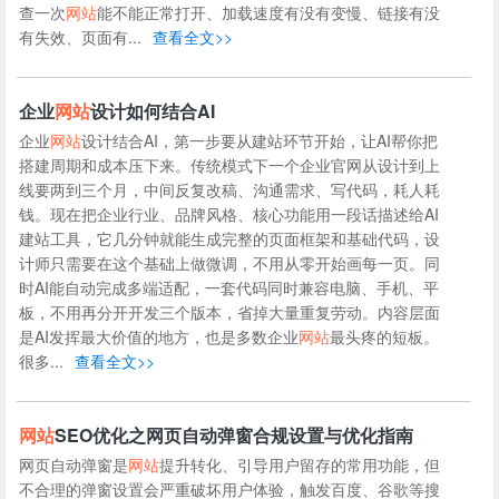
查一次
网站
能不能正常打开、加载速度有没有变慢、链接有没
有失效、页面有...
查看全文>>
企业
网站
设计如何结合AI
企业
网站
设计结合AI，第一步要从建站环节开始，让AI帮你把
搭建周期和成本压下来。传统模式下一个企业官网从设计到上
线要两到三个月，中间反复改稿、沟通需求、写代码，耗人耗
钱。现在把企业行业、品牌风格、核心功能用一段话描述给AI
建站工具，它几分钟就能生成完整的页面框架和基础代码，设
计师只需要在这个基础上做微调，不用从零开始画每一页。同
时AI能自动完成多端适配，一套代码同时兼容电脑、手机、平
板，不用再分开开发三个版本，省掉大量重复劳动。内容层面
是AI发挥最大价值的地方，也是多数企业
网站
最头疼的短板。
很多...
查看全文>>
网站
SEO优化之网页自动弹窗合规设置与优化指南
网页自动弹窗是
网站
提升转化、引导用户留存的常用功能，但
不合理的弹窗设置会严重破坏用户体验，触发百度、谷歌等搜