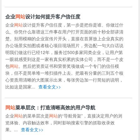
企业
网站
设计如何提升客户信任度
企业
网站
设计提升客户信任度，第一步是把你是谁、你做过什
么、你凭什么靠谱这三件事在用户打开页面的前十秒全部讲清
楚。别用模糊的企业宣传片开头，直接在首屏放上企业真实的
办公场景实拍图或者核心项目现场照片，旁边配一句大白话说
明我们做这行已经12年，服务过500多家同类企业，让用户第
一眼就感受到这是一家有真实积累的实体公司，而不是一个皮
包
网站
。然后把资质证书和荣誉奖项做成一个专门的信任模
块，但不是简单堆一堆扫描件上去。把最有分量的三到五个核
心资质用清晰的大图展示出来，每张旁边加一行简短的说明，
比如这是国家...
查看全文>>
网站
菜单层次：打造清晰高效的用户导航
企业
网站
的菜单层次是
网站
的“导航骨架”，直接决定用户的浏
览体验、内容触达效率，同时影响搜索引擎的抓取收录效
果。...
查看全文>>