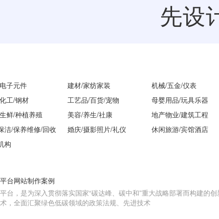
先设
/电子元件
建材/家纺家装
机械/五金/仪表
/化工/钢材
工艺品/百货/宠物
母婴用品/玩具乐器
/生鲜/种植养殖
美容/养生/社康
地产物业/建筑工程
保洁/保养维修/回收
婚庆/摄影照片/礼仪
休闲旅游/宾馆酒店
机构
平台网站制作案例
平台，是为深入贯彻落实国家“碳达峰、碳中和”重大战略部署而构建的
术，全面汇聚绿色低碳领域的政策法规、先进技术