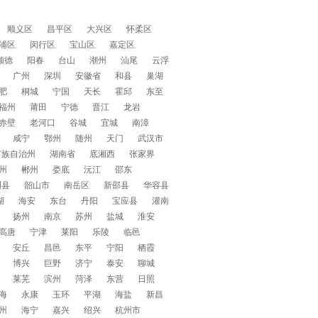
顺义区
昌平区
大兴区
怀柔区
浦区
闵行区
宝山区
嘉定区
顺德
阳春
台山
潮州
汕尾
云浮
广州
深圳
安徽省
和县
巢湖
肥
桐城
宁国
天长
霍邱
东至
福州
莆田
宁德
晋江
龙岩
赤壁
老河口
谷城
宜城
南漳
咸宁
鄂州
随州
天门
武汉市
苗族自治州
湖南省
底湘西
张家界
州
郴州
娄底
沅江
邵东
洲县
韶山市
南岳区
新邵县
华容县
湖
海安
东台
丹阳
宝应县
灌南
扬州
南京
苏州
盐城
淮安
高唐
宁津
莱阳
乐陵
临邑
安丘
昌邑
东平
宁阳
栖霞
博兴
巨野
济宁
泰安
聊城
莱芜
滨州
菏泽
东营
日照
海
永康
玉环
平湖
海盐
新昌
州
海宁
嘉兴
绍兴
杭州市