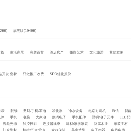
299)
旗舰版(19499)
美妆
生活家居
商超百货
酒店房产
摄影艺术
文化旅游
其他案例
站开发 套餐
只做推广收费
SEO优化报价
钟表
眼镜
数码/手机/家电
净化器
净水设备
电话对讲机
通信
智
配件
手机
电脑
大家电
数码电子
手机配件
照明/电子元件
LED配
视觉光源
触控投影
连接器线束
建材/家纺家装
防腐木业
家装主材
门窗型材
机械/五金/仪表
家政保洁
美发造型
电子衡器
电线电缆