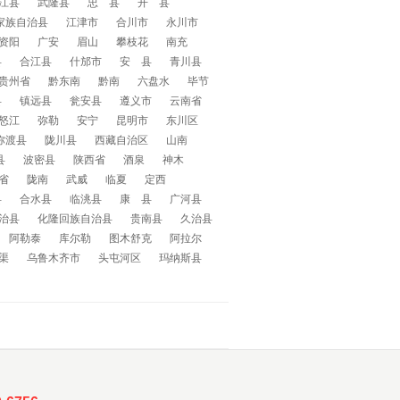
江县
武隆县
忠 县
开 县
家族自治县
江津市
合川市
永川市
资阳
广安
眉山
攀枝花
南充
县
合江县
什邡市
安 县
青川县
贵州省
黔东南
黔南
六盘水
毕节
县
镇远县
瓮安县
遵义市
云南省
怒江
弥勒
安宁
昆明市
东川区
弥渡县
陇川县
西藏自治区
山南
县
波密县
陕西省
酒泉
神木
省
陇南
武威
临夏
定西
县
合水县
临洮县
康 县
广河县
治县
化隆回族自治县
贵南县
久治县
阿勒泰
库尔勒
图木舒克
阿拉尔
渠
乌鲁木齐市
头屯河区
玛纳斯县