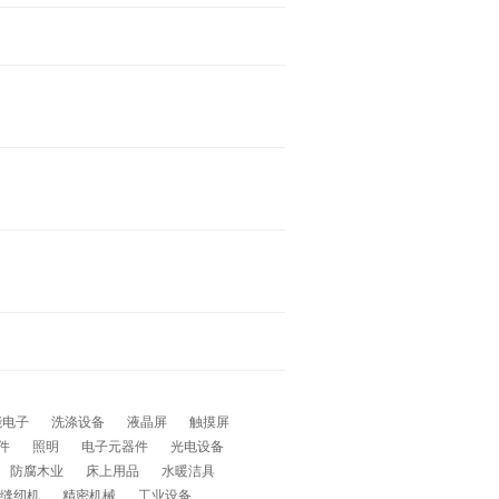
能电子
洗涤设备
液晶屏
触摸屏
件
照明
电子元器件
光电设备
防腐木业
床上用品
水暖洁具
缝纫机
精密机械
工业设备