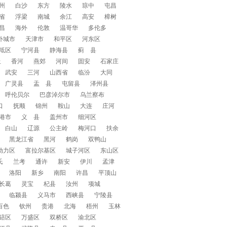
州
白沙
东方
陵水
琼中
屯昌
省
浮梁
南城
余江
高安
樟树
昌
海外
伦敦
温哥华
多伦多
外城市
天津市
和平区
河东区
坻区
宁河县
静海县
蓟 县
丘
香河
燕郊
河间
固安
石家庄
武安
三河
山西省
临汾
大同
广灵县
盂 县
屯留县
泽州县
呼伦贝尔
巴彦淖尔市
乌兰察布
口
抚顺
锦州
鞍山
大连
庄河
港市
义 县
盖州市
细河区
白山
辽源
公主岭
梅河口
扶余
黑龙江省
黑河
鹤岗
双鸭山
动力区
富拉尔基区
城子河区
东山区
氏
兰考
通许
新安
伊川
孟津
洛阳
新乡
南阳
许昌
平顶山
长葛
灵宝
杞县
汝州
项城
临颍县
义马市
西峡县
宁陵县
百色
钦州
贵港
北海
梧州
玉林
碚区
万盛区
双桥区
渝北区