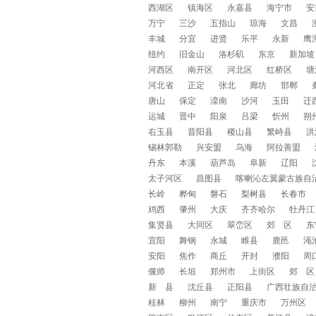
西湖区
镇海区
永嘉县
海宁市
安
万宁
三沙
五指山
琼海
文昌
丰城
分宜
进贤
乐平
永新
鹰
纽约
旧金山
洛杉矶
东京
新加坡
河西区
南开区
河北区
红桥区
塘
河北省
正定
张北
廊坊
邯郸
唐山
保定
滦南
沙河
玉田
迁
运城
晋中
阳泉
吕梁
忻州
朔
右玉县
昔阳县
稷山县
繁峙县
洪
锡林郭勒
兴安盟
乌海
阿拉善盟
丹东
本溪
葫芦岛
阜新
辽阳
太子河区
昌图县
喀喇沁左翼蒙古族自
长岭
桦甸
磐石
梨树县
长春市
鸡西
肇州
大庆
齐齐哈尔
牡丹江
集贤县
大同区
翠峦区
郊 区
东
宜阳
舞钢
永城
睢县
鹿邑
渑
安阳
焦作
商丘
开封
濮阳
周
偃师
长垣
郑州市
上街区
郊 区
新 县
沈丘县
正阳县
广西壮族自
桂林
柳州
南宁
重庆市
万州区