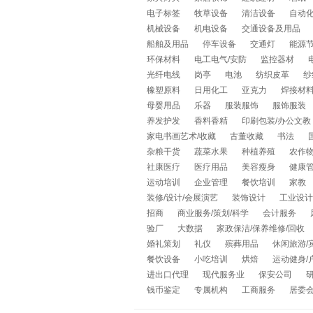
电子标签
牧草设备
清洁设备
自动
机械设备
机电设备
交通设备及用品
船舶及用品
停车设备
交通灯
能源节
环保材料
电工电气/安防
监控器材
光纤电线
岗亭
电池
纺织皮革
纱
橡塑原料
日用化工
亚克力
焊接材
母婴用品
乐器
服装服饰
服饰服装
养发护发
香料香精
印刷包装/办公文教
家电书画艺术/收藏
古董收藏
书法
杂粮干货
蔬菜水果
种植养殖
农作
社康医疗
医疗用品
美容瘦身
健康
运动培训
企业管理
餐饮培训
家教
装修/设计/会展演艺
装饰设计
工业设计
招商
商业服务/策划/科学
会计服务
验厂
大数据
家政保洁/保养维修/回收
婚礼策划
礼仪
殡葬用品
休闲旅游/
餐饮设备
小吃培训
烘焙
运动健身/
进出口代理
现代服务业
保安公司
钱币鉴定
专属机构
工商服务
居委