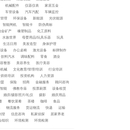
机械配件
仪器仪表
家居五金
车管设备
汽车汽配
车辆监控
源管理
环保设备
新能源
光伏能源
智能闸机
智能卡
防伪商标
冶金矿产
橡塑制品
化工原料
水族世界
母婴用品/玩具乐器
玩具
生活日用
美发造型
身体护理
刷设备
办公桌椅
激光设备
标牌制作
饮料汽水
调味配料
零食
酒业
容整形
美容养生
医疗美容
程机械
文化教育/管理/培训
行业培训
烘焙培训
投资机构
人力资源
加盟
保险
招商
金融服务
顾问咨询
智能
佛教寺庙
投票刷票
设备租赁
婚庆/摄影照片/礼仪
摄影
婚庆用品
楼
餐饮菜肴
茶楼
咖啡
食品
品
物流服务
货运物流
快递
运输
刊登
信息咨询
私家侦探
居家养老
会组织
环境检测
环境检测