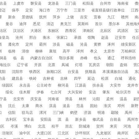
吉县
上虞市
磐安县
龙游县
三门县
松阳县
台州市
海南省
儋
澄迈
保亭
定安
海口市
万宁市
三亚市
省直辖县级行政单位
江西
潭
新余
景德镇
抚州
萍乡
上饶
吉安
宜春
九江
赣州
南
曼谷
迪拜
悉尼
清迈
奥克兰
莫斯科
首尔
墨尔本
其他海
沽区
汉沽区
大港区
东丽区
西青区
津南区
北辰区
武清区
宝
秦皇岛
沧州
邢台
衡水
张家口
承德
馆陶
赵县
迁安市
任
西
遵化市
定州
霸州
涉县
磁县
沧县
黄骅
涿州
雄安新区
州
临猗
清徐
柳林
襄垣
高平
泽州
孝义
太原市
万柏林区
洞县
临 县
内蒙古自治区
鄂尔多斯
赤峰
包头
通辽
呼和浩特
海拉尔
辽宁省
开原
北票
凤城
灯塔
瓦房店
朝阳
盘锦
营
沈阳
沈阳市
铁西区
旅顺口区
台安县
抚顺县
本溪满族自治县
东
治县
建昌县
铁岭
吉林省
吉林
四平
延边
松原
白城
通化
绿园区
永吉县
公主岭市
柳河县
江源县
扶余县
大安市
龙井市
绥化
佳木斯
伊春
七台河
大兴安岭
安达
肇东
哈尔滨市
宁县
北安市
庆安县
河南省
滑县
林州
沁阳
孟州
温县
尉
池
沈丘
太康
商水
淇县
浚县
范县
固始
淮滨
邓州
新野
口
信阳
驻马店
漯河
三门峡
鹤壁
济源
明港
鄢陵
禹州
吉利区
宝丰县
安阳县
淇 县
新乡县
修武县
台前县
禹州市
治区
岑溪
博白
北流
桂平
崇左
防城港
贺州
来宾
河池
涪陵区
渝中区
大渡口区
江北区
沙坪坝区
九龙坡区
南岸区
北