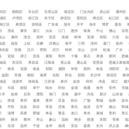
武区
朝阳区
丰台区
石景山区
海淀区
门头沟区
房山区
通州区
浦区
卢湾区
徐汇区
长宁区
静安区
普陀区
闸北区
虹口区
杨
南汇区
奉贤区
崇明县
广东省
陆丰
开平
海丰
博罗
惠东
阳
茂名
肇庆
湛江
汕头
江门
惠州
珠海
中山
佛山
东莞
鞍山
滁州
淮北
宿州
安庆
淮南
蚌埠
芜湖
阜阳
六安
合
福鼎
福安
上杭
石狮
武夷山
南平
三明
漳州
厦门
泉州
神农架
宜都
汉川
枣阳
武穴
钟祥
京山
沙洋
松滋
广水
县
安陆
潜江
宜昌
襄阳
荆州
十堰
黄石
孝感
黄冈
恩施
城县
东宝区
孝昌县
江陵县
英山县
通山县
宣恩县
恩施土家族
宁
衡东
涟源
南县
祁阳
湘阴
华容
慈利
攸县
浏阳市
永
益阳
常德
衡阳
湘潭
岳阳
怀化
邵阳
长沙市
雨花区
株
浦县
涟源市
保靖县
江苏省
泰兴
如东
邳州
沛县
靖江
建
阳
句容
射阳
阜宁
响水
盱眙
金湖
南通
徐州
常州
无锡
大丰
如皋
启东
溧阳
海门
东海
扬中
兴化
新沂
山东省
山
荣成
青州
蓬莱
莱州
莒县
桓台
广饶
鄄城
临朐
昌乐
城
平邑
冠县
阳谷
莘县
济南
青岛
临清
茌平
微山
郓城
沂
淄博
高密
肥城
单县
曹县
龙口
寿光
诸城
垦利
章丘
湖州
丽水
衢州
舟山
象山
温岭
桐乡
慈溪
东阳
苍南
临
安
乐清
温州
宁波
金华
德清
安吉
嘉善
长兴
武义县
嵊