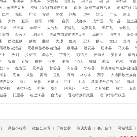
南县
铜梁县
大足县
荣昌县
璧山县
梁平县
城口县
丰都县
垫
柱土家族自治县
秀山土家族苗族自治县
酉阳土家族苗族自治县
彭水苗族土
仁寿
简阳
广汉
安岳
甘孜
阿坝
巴中
雅安
广元
凉山
县
大竹
宜宾
德阳
绵阳
自贡
成都市
成华区
荣 县
盐边
棱县
长宁县
华莹市
大竹县
石棉县
九寨沟县
雅江县
会理县
贵阳市
白云区
绥阳县
关岭布依族苗族自治县
思南县
贞丰县
织金
通
西双版纳
楚雄
曲靖
大理
红河
玉溪
丽江
文山
普洱
蒗彝族自治县
景谷傣族彝族自治县
镇康县
姚安县
建水县
马关县
日土
改则
拉萨市
曲水县
丁青县
琼结县
萨迦县
安多县
革吉
洛
安康
延安
榆林
汉中
渭南
宝鸡
咸阳
西安
神木
甘肃
兰州市
红古区
景泰县
甘谷县
高台县
华亭县
阿克塞哈萨克族自治
海省
海东
果洛
黄南
玉树
海南
格尔木
西宁
大通回族土族自
族自治区
银川
吴忠
石嘴山
中卫
固原
新疆维吾尔自治区
塔城
尔塔拉
克拉玛依
哈密
喀什
阿克苏
伊犁
巴音郭楞
昌吉
五家
城县
托里县
哈巴河县
台湾省
香港特别行政区
澳门特别行政区
们
|
微信小程序
|
微信公众号
|
价格套餐
|
解决方案
|
客户合作
|
网站地图
|