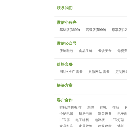
联系我们
微信小程序
基础版(3699)
高级版(5999)
尊享版(12
微信公众号
服饰鞋包
食品生鲜
餐饮美食
母婴
价格套餐
网站+推广 套餐
只做网站 套餐
定制网
解决方案
客户合作
鞋靴/箱包/配饰
箱包
鞋靴
饰品
个护电器
厨房电器
影音设备
电子
LED屏
电子辅料
电路板
LED灯箱
家具灯具
家居软饰
建筑建材
墙纸