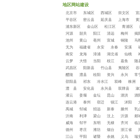
地区网站建设
北京市
东城区
西城区
崇文区
宣
平谷区
密云县
延庆县
上海市
黄
浦东新区
金山区
松江区
青浦区
河源
韶关
阳江
清远
梅州
揭
池州
黄山
亳州
宣城
铜陵
马
无为
福建省
永安
永春
安溪
南安
龙海
漳浦
湖北省
仙桃
云梦
大悟
当阳
枝江
嘉鱼
随
武昌区
阳新县
竹山县
夷陵区
谷
醴陵
澧县
桂阳
资兴
永兴
常
邵阳县
祁东
冷水江
双峰
株洲
澧 县
安化县
永兴县
双牌县
溆
灌云
姜堰
金坛
昆山
泗洪
泗
连云港
泰州
宿迁
镇江
沭阳
禹城
邹城
招远
新泰
滕州
乳
沂南
利津
梁山
汶上
沂源
郯
威海
邹平
东明
无棣
齐河
临
德州
枣庄
潍坊
烟台
浙江省
江山
平阳
诸暨
余姚
义乌
瑞