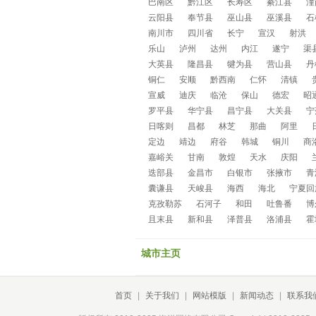
巴南区
黔江区
长寿区
綦江县
潼
云阳县
奉节县
巫山县
巫溪县
石
南川市
四川省
长宁
宣汉
射洪
乐山
泸州
达州
内江
遂宁
渠
大英县
隆昌县
犍为县
营山县
丹
铜仁
安顺
黔西南
仁怀
清镇
宣威
迪庆
临沧
保山
德宏
昭
罗平县
华宁县
昌宁县
大关县
宁
日喀则
昌都
林芝
那曲
阿里
定边
靖边
府谷
韩城
铜川
商
嘉峪关
甘南
敦煌
天水
庆阳
迭部县
金昌市
白银市
张掖市
青
囊谦县
天峻县
海西
海北
宁夏回
克孜勒苏
石河子
和田
吐鲁番
博
且末县
新和县
泽普县
洛浦县
霍
城市主页
首页
|
关于我们
|
网站模版
|
新闻动态
|
联系我