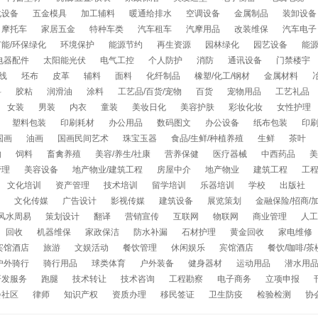
化设备
五金模具
加工辅料
暖通给排水
空调设备
金属制品
装卸设备
摩托车
家居五金
特种车类
汽车租车
汽摩用品
改装维保
汽车电子
能/环保绿化
环境保护
能源节约
再生资源
园林绿化
园艺设备
能
电器配件
太阳能光伏
电气工控
个人防护
消防
通讯设备
门禁楼宇
线
坯布
皮革
辅料
面料
化纤制品
橡塑/化工/钢材
金属材料
料
胶粘
润滑油
涂料
工艺品/百货/宠物
百货
宠物用品
工艺礼品
女装
男装
内衣
童装
美妆日化
美容护肤
彩妆化妆
女性护理
塑料包装
印刷耗材
办公用品
数码图文
办公设备
纸布包装
印
国画
油画
国画民间艺术
珠宝玉器
食品/生鲜/种植养殖
生鲜
茶叶
物
饲料
畜禽养殖
美容/养生/社康
营养保健
医疗器械
中西药品
美
管理
美容设备
地产物业/建筑工程
房屋中介
地产物业
建筑工程
工
文化培训
资产管理
技术培训
留学培训
乐器培训
学校
出版社
文化传媒
广告设计
影视传媒
建筑设备
展览策划
金融保险/招商/
风水周易
策划设计
翻译
营销宣传
互联网
物联网
商业管理
人工
回收
机器维保
家政保洁
防水补漏
石材护理
黄金回收
家电维修
宾馆酒店
旅游
文娱活动
餐饮管理
休闲娱乐
宾馆酒店
餐饮/咖啡/茶
户外骑行
骑行用品
球类体育
户外装备
健身器材
运动用品
潜水用
研发服务
跑腿
技术转让
技术咨询
工程勘察
电子商务
立项申报
会社区
律师
知识产权
资质办理
移民签证
卫生防疫
检验检测
协