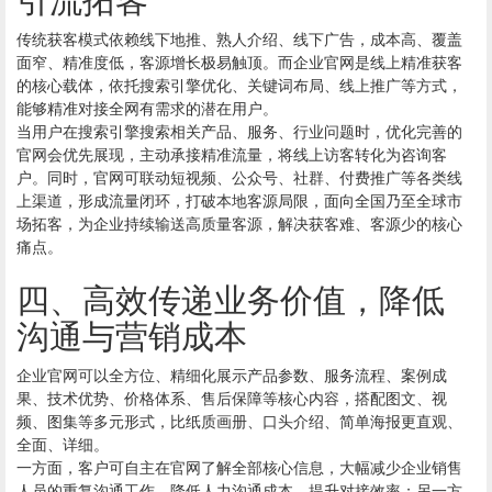
传统获客模式依赖线下地推、熟人介绍、线下广告，成本高、覆盖
面窄、精准度低，客源增长极易触顶。而企业官网是线上精准获客
的核心载体，依托搜索引擎优化、关键词布局、线上推广等方式，
能够精准对接全网有需求的潜在用户。
当用户在搜索引擎搜索相关产品、服务、行业问题时，优化完善的
官网会优先展现，主动承接精准流量，将线上访客转化为咨询客
户。同时，官网可联动短视频、公众号、社群、付费推广等各类线
上渠道，形成流量闭环，打破本地客源局限，面向全国乃至全球市
场拓客，为企业持续输送高质量客源，解决获客难、客源少的核心
痛点。
四、高效传递业务价值，降低
沟通与营销成本
企业官网可以全方位、精细化展示产品参数、服务流程、案例成
果、技术优势、价格体系、售后保障等核心内容，搭配图文、视
频、图集等多元形式，比纸质画册、口头介绍、简单海报更直观、
全面、详细。
一方面，客户可自主在官网了解全部核心信息，大幅减少企业销售
人员的重复沟通工作，降低人力沟通成本，提升对接效率；另一方