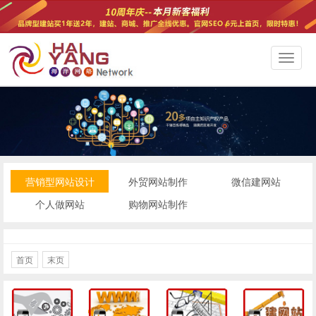
切
换
导
航
营销型网站设计
外贸网站制作
微信建网站
个人做网站
购物网站制作
首页
末页