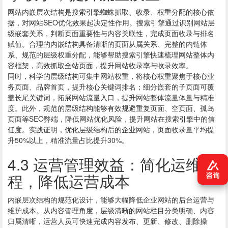
网站内嵌层次结构是搜索引擎蜘蛛抓取、收录、权重分配的核心依
据，对网站SEO优化效果起决定性作用。搜索引擎通过识别网站层
级嵌套关系，判断页面重要性与内容关联性，完成页面收录与排名
赋值。合理的内嵌结构具备清晰的页面从属关系、完整的内链体
系、规范的层级权重分配，能够帮助搜索引擎快速梳理网站整体内
容框架，高效抓取全站页面，提升网站收录率与收录效率。
同时，科学的层级结构可集中网站权重，将核心权重聚焦于核心业
务页面、品牌首页，提升核心关键词排名；细分嵌套的子页面可覆
盖长尾关键词，拓展网站流量入口，提升网站整体流量体量与精准
度。此外，规范的层级结构能够有效规避重复页面、空页面、孤岛
页面等SEO弊端，降低网站优化风险，提升网站在搜索引擎中的信
任度。实践证明，优化层级结构后的企业网站，页面收录量平均提
升50%以上，精准流量占比提升30%。
4.3 运营管理效益：简化运维流
程，降低运营成本
内嵌层次结构的规范化设计，能够大幅降低企业网站的后台运营与
维护成本。从内容管理角度，层级清晰的网站栏目分类明确、内容
归属清晰，运营人员可快速完成内容发布、更新、修改、删除操