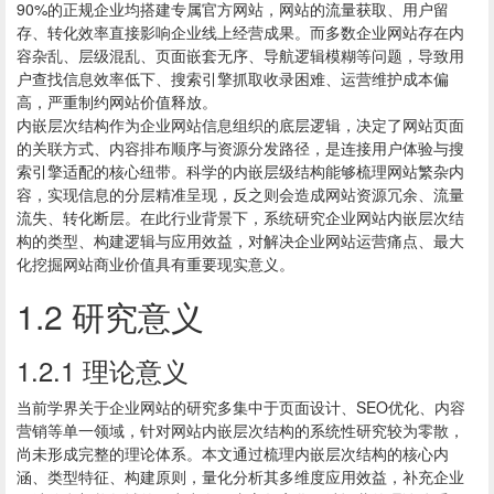
90%的正规企业均搭建专属官方网站，网站的流量获取、用户留
存、转化效率直接影响企业线上经营成果。而多数企业网站存在内
容杂乱、层级混乱、页面嵌套无序、导航逻辑模糊等问题，导致用
户查找信息效率低下、搜索引擎抓取收录困难、运营维护成本偏
高，严重制约网站价值释放。
内嵌层次结构作为企业网站信息组织的底层逻辑，决定了网站页面
的关联方式、内容排布顺序与资源分发路径，是连接用户体验与搜
索引擎适配的核心纽带。科学的内嵌层级结构能够梳理网站繁杂内
容，实现信息的分层精准呈现，反之则会造成网站资源冗余、流量
流失、转化断层。在此行业背景下，系统研究企业网站内嵌层次结
构的类型、构建逻辑与应用效益，对解决企业网站运营痛点、最大
化挖掘网站商业价值具有重要现实意义。
1.2 研究意义
1.2.1 理论意义
当前学界关于企业网站的研究多集中于页面设计、SEO优化、内容
营销等单一领域，针对网站内嵌层次结构的系统性研究较为零散，
尚未形成完整的理论体系。本文通过梳理内嵌层次结构的核心内
涵、类型特征、构建原则，量化分析其多维度应用效益，补充企业