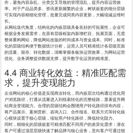
作，避免内容杂乱、分类交叉导致的管理混乱，提升内容运营效
率。对于产品品类多、资讯更新频繁的企业，树状嵌套的细分层级
可实现内容精细化管理，批量完成同类内容更新，大幅缩减运维时
长。
从网站迭代角度，结构化的内嵌层级具备良好的可拓展性，企业可
根据业务发展需求，在原有层级框架内新增栏目、拓展页面，无需
整体重构网站，降低网站改版的时间成本与资金成本。同时，标准
化的层级结构便于数据统计分析，运营人员可精准统计各层级页面
的流量、留存、转化数据，清晰掌握各板块运营效果，为网站运营
优化、业务调整提供数据支撑，提升数字化运营的精准度。
4.4 商业转化效益：精准匹配需
求，提升变现能力
企业网站的核心价值是实现商业转化，而内嵌层次结构通过优化用
户浏览路径，打通从流量进入到线索转化的完整链路，显著提升网
站商业变现能力。合理的层级结构会围绕用户转化路径排布内容，
将产品展示、案例赏析、咨询入口、合作报名、联系方式等转化核
心模块设置于核心层级，缩短用户转化路径，降低转化阻力。
同时，精细化的层级嵌套可精准匹配不同用户的差异化需求：潜在
客户可通过顶层层级快速了解品牌与核心业务，意向客户可通过细