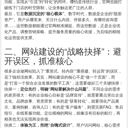
功能，实现从“引流”到“转化”的闭环。哪怕是传统行业，官网也能打
破线下门店的时空限制，让业务触达更广泛的人群。
最后，它是
数据沉淀的“核心载体”
。数字时代，数据是企业的“隐形
资产”。用户从哪里来、关注什么内容、停留多久、有哪些咨询需
求……这些数据都能通过官网精准捕捉。而这些数据，正是企业优
化产品、调整营销策略、提升服务质量的核心依据，为后续的精细
化运营提供支撑。
二、
网站建设
的“战略抉择”：避
开误区，抓准核心
很多企业做网站陷入了“重形式、轻内容”“重搭建、轻运营”的误区，
花了钱却没效果。其实，网站建设的核心不是“做一个页面”，而
是“打造一个契合企业发展的数字工具”，这需要做好三个关键抉择：
抉择一：
定位先行，明确“网站要解决什么问题”
。不同企业的需求
的差异很大：有的企业核心目标是“品牌宣传”，就需要重点突出企业
文化、品牌故事、资质荣誉；有的是“获客转化”，就要强化产品展
示、案例拆解、咨询入口；有的是“客户服务”，则需完善FAQ、售后
指引、在线客服功能。定位模糊的网站，就像没有目标的航行，再
精美也无法实现商业价值。
抉择二：
体验为王，拒绝“自嗨式设计”
。用户访问网站，核心需求