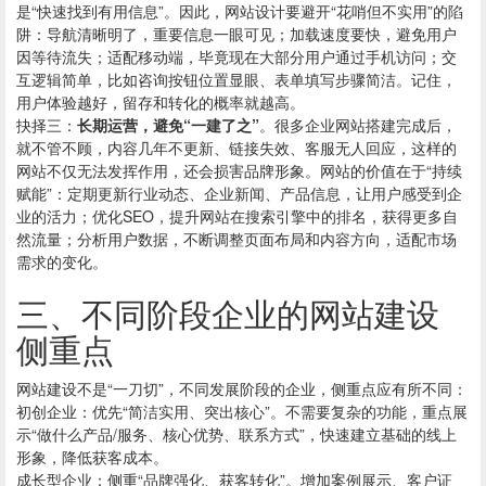
是“快速找到有用信息”。因此，网站设计要避开“花哨但不实用”的陷
阱：导航清晰明了，重要信息一眼可见；加载速度要快，避免用户
因等待流失；适配移动端，毕竟现在大部分用户通过手机访问；交
互逻辑简单，比如咨询按钮位置显眼、表单填写步骤简洁。记住，
用户体验越好，留存和转化的概率就越高。
抉择三：
长期运营，避免“一建了之”
。很多企业网站搭建完成后，
就不管不顾，内容几年不更新、链接失效、客服无人回应，这样的
网站不仅无法发挥作用，还会损害品牌形象。网站的价值在于“持续
赋能”：定期更新行业动态、企业新闻、产品信息，让用户感受到企
业的活力；优化SEO，提升网站在搜索引擎中的排名，获得更多自
然流量；分析用户数据，不断调整页面布局和内容方向，适配市场
需求的变化。
三、不同阶段企业的网站建设
侧重点
网站建设不是“一刀切”，不同发展阶段的企业，侧重点应有所不同：
初创企业：优先“简洁实用、突出核心”。不需要复杂的功能，重点展
示“做什么产品/服务、核心优势、联系方式”，快速建立基础的线上
形象，降低获客成本。
成长型企业：侧重“品牌强化、获客转化”。增加案例展示、客户证