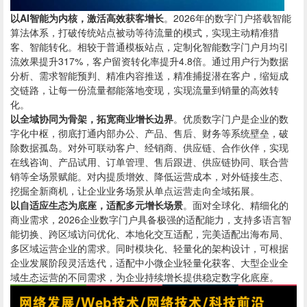
以AI智能为内核，激活高效获客增长
。2026年的数字门户搭载智能
算法体系，打破传统站点被动等待流量的模式，实现主动精准猎
客、智能转化。相较于普通模板站点，定制化智能数字门户月均引
流效果提升317%，客户留资转化率提升4.8倍。通过用户行为数据
分析、需求智能预判、精准内容推送，精准捕捉潜在客户，缩短成
交链路，让每一份流量都能落地变现，实现流量到销量的高效转
化。
以全域协同为骨架，拓宽商业增长边界
。优质数字门户是企业的数
字化中枢，彻底打通内部办公、产品、售后、财务等系统壁垒，破
除数据孤岛。对外可联动客户、经销商、供应链、合作伙伴，实现
在线咨询、产品试用、订单管理、售后跟进、供应链协同、联合营
销等全场景赋能。对内提质增效、降低运营成本，对外链接生态、
挖掘全新商机，让企业业务场景从单点运营走向全域拓展。
以自适应生态为底座，适配多元增长场景
。面对全球化、精细化的
商业需求，2026企业数字门户具备极强的适配能力，支持多语言智
能切换、跨区域访问优化、本地化交互适配，完美适配出海布局、
多区域运营企业的需求。同时模块化、轻量化的架构设计，可根据
企业发展阶段灵活迭代，适配中小微企业轻量化获客、大型企业全
域生态运营的不同需求，为企业持续增长提供稳定数字化底座。