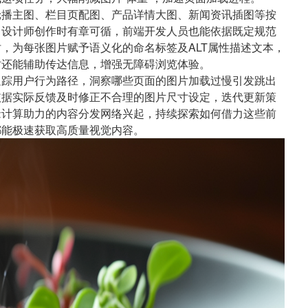
轮播主图、栏目页配图、产品详情大图、新闻资讯插图等按
，设计师创作时有章可循，前端开发人员也能依据既定规范
，为每张图片赋予语义化的命名标签及ALT属性描述文本，
时还能辅助传达信息，增强无障碍浏览体验。
追踪用户行为路径，洞察哪些页面的图片加载过慢引发跳出
依据实际反馈及时修正不合理的图片尺寸设定，迭代更新策
缘计算助力的内容分发网络兴起，持续探索如何借力这些前
都能极速获取高质量视觉内容。