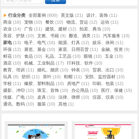
请输入关键词
行业分类
(600)
(21)
(11)
全部案例
英文版
设计、装饰
(16)
(10)
(10)
(12)
(11)
商业
宠物
餐饮
物流、货运
运动
(14)
(11)
(12)
(10)
农业
广告
建筑、建材
拍卖、典当
(10)
(9)
(11)
(10)
美容、护肤
文教、书籍
酿造、酒类
汽车服务
(13)
(16)
(12)
(11)
家电
电子、电气
能源、灯具
娱乐、休闲
(12)
(10)
(11)
(9)
环保
展览、展会
家居、日用百货
金融、投资
(10)
(10)
(10)
(10)
(10)
鲜花
食品
礼品、工艺品
眼镜
五金
(10)
(17)
(10)
酒店
机械、工业制品
IT科技、软件
(11)
(10)
(10)
(10)
教育、培训
婚礼、婚庆
钟表
贸易、出口
(8)
(11)
(10)
(11)
(10)
玩具
纺织
茶叶
鞋帽
安防、监控器材
(11)
(10)
(11)
(12)
学校
橡胶、塑料制品
房地产
印刷、包装
(10)
(10)
(10)
(15)
摄影、冲印
珠宝、首饰
办公用品
医疗、保健
(10)
(10)
(10)
(10)
传媒、广电
皮具
法律、律师
仪器、仪表
(10)
(10)
(1)
通讯、数码
服装
其他