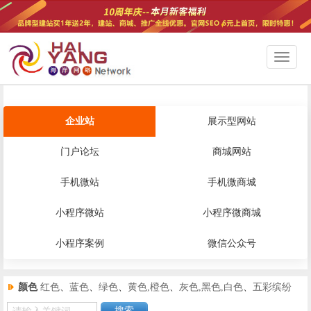
切
换
导
航
企业站
展示型网站
门户论坛
商城网站
手机微站
手机微商城
小程序微站
小程序微商城
小程序案例
微信公众号
颜色
红色
、
蓝色
、
绿色
、
黄色,橙色
、
灰色,黑色,白色
、
五彩缤纷
搜索