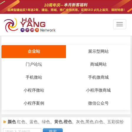
切
换
导
航
企业站
展示型网站
门户论坛
商城网站
手机微站
手机微商城
小程序微站
小程序微商城
小程序案例
微信公众号
颜色
红色
、
蓝色
、
绿色
、
黄色,橙色
、
灰色,黑色,白色
、
五彩缤纷
搜索