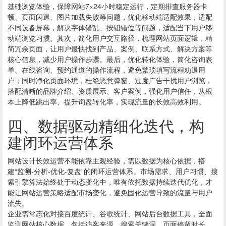
基础浏览体验，保障网站7×24小时稳定运行，定期排查服务器卡
顿、页面闪退、图片加载失败等问题，优化移动端适配效果，适配
不同设备屏幕，解决字体错乱、按钮错位等问题，适配当下用户移
动端浏览习惯。其次，简化用户交互路径，梳理网站页面逻辑，精
简冗余页面，让用户最快找到产品、案例、联系方式、解决方案等
核心信息，减少用户操作步骤。最后，优化转化体验，简化咨询表
单、在线咨询、预约通道的操作流程，避免繁琐填写流程劝退用
户；同时净化页面环境，杜绝恶意弹窗、过度广告干扰用户浏览，
搭配清晰的品牌介绍、资质展示、客户案例，强化用户信任，从根
本上降低跳出率、提升询盘转化率，实现流量的长效高效利用。
四、数据驱动精细化迭代，构
建闭环运营体系
网站设计
长效运营不能依靠主观经验，需以数据为核心依据，搭
建“监测-分析-优化-复盘”的闭环运营体系。市场需求、用户习惯、搜
索引擎算法始终处于动态变化中，唯有依托数据持续迭代优化，才
能让网站运营策略适配市场变化，避免固化运营导致的流量与用户
流失。
企业需常态化对接百度统计、谷歌统计、网站后台数据工具，全面
监测网站核心数据，包括访客来源、搜索关键词、页面停留时长、