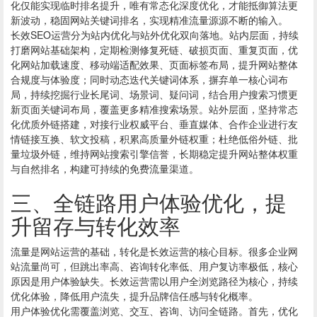
化仅能实现临时排名提升，唯有常态化深度优化，才能抵御算法更
新波动，稳固网站关键词排名，实现精准流量源源不断的输入。
长效SEO运营分为站内优化与站外优化双向落地。站内层面，持续
打磨网站基础架构，定期检测修复死链、破损页面、重复页面，优
化网站加载速度、移动端适配效果、页面标签布局，提升网站整体
合规度与体验度；同时动态迭代关键词体系，摒弃单一核心词布
局，持续挖掘行业长尾词、场景词、疑问词，结合用户搜索习惯更
新页面关键词布局，覆盖更多精准搜索场景。站外层面，坚持常态
化优质外链搭建，对接行业权威平台、垂直媒体、合作企业进行友
情链接互换、软文投稿，积累高质量外链权重；杜绝低俗外链、批
量垃圾外链，维持网站搜索引擎信誉，长期稳定提升网站整体权重
与自然排名，构建可持续的免费流量渠道。
三、全链路用户体验优化，提
升留存与转化效率
流量是网站运营的基础，转化是长效运营的核心目标。很多企业网
站流量尚可，但跳出率高、咨询转化率低、用户复访率极低，核心
原因是用户体验缺失。长效运营需以用户全浏览路径为核心，持续
优化体验，降低用户流失，提升品牌信任感与转化概率。
用户体验优化需覆盖浏览、交互、咨询、访问全链路。首先，优化