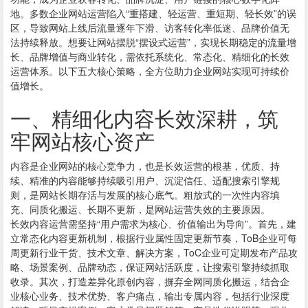
地。多数企业网站运营陷入“重搭建、轻运营、重短期、轻长效”的误
区，导致网站上线后流量逐年下滑、访客转化率低迷、品牌价值无
法持续释放。想要让网站摆脱“摆设式运营”，实现长期稳定的流量增
长、品牌增值与商业转化，需依托系统化、常态化、精细化的长效
运营体系。以下五大核心策略，全方位助力企业网站实现可持续价
值增长。
一、精细化内容长效深耕，筑
牢网站核心资产
内容是企业网站的核心竞争力，也是长效运营的根基，优质、持
续、精准的内容能够持续吸引用户、沉淀信任、适配搜索引擎规
则，是网站长期存活与发展的核心底气。粗放式的一次性内容填
充、同质化搬运、长期不更新，是网站运营失效的主要原因。
长效内容运营需坚持“用户需求为核心、价值输出为导向”。首先，建
立常态化内容更新机制，根据行业属性固定更新节奏，ToB企业可每
周更新行业干货、技术文章、解决方案，ToC企业可定期发布产品攻
略、场景案例、品牌动态，保证网站活跃度，让搜索引擎持续抓取
收录。其次，打造差异化原创内容，摒弃全网同质化搬运，结合企
业核心业务、技术优势、客户痛点，输出专属内容，包括行业深度