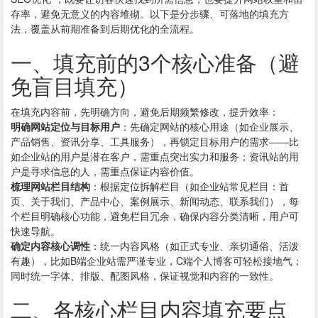
存率，避免无意义的内容堆砌。以下是分步骤、可落地的填充方
法，覆盖从前期准备到后期优化的全流程。
一、填充前的3个核心准备（避
免盲目填充）
在填充内容前，先明确方向，避免后期频繁修改，提升效率：
明确网站定位与目标用户
：先确定网站的核心用途（如企业展示、
产品销售、资讯分享、工具服务），再锁定目标用户的需求——比
如企业站的用户是潜在客户，需重点突出实力和服务；资讯站的用
户是寻求信息的人，需重点保证内容价值。
梳理网站栏目结构
：根据定位拆解栏目（如企业站常见栏目：首
页、关于我们、产品中心、案例展示、新闻动态、联系我们），每
个栏目明确核心功能，避免栏目冗余，确保内容分类清晰，用户可
快速导航。
确定内容核心调性
：统一内容风格（如正式专业、亲切通俗、活泼
有趣），比如B端企业站需严谨专业，C端个人博客可轻松接地气；
同时统一字体、排版、配图风格，保证视觉和内容的一致性。
二、各核心栏目内容填充要点