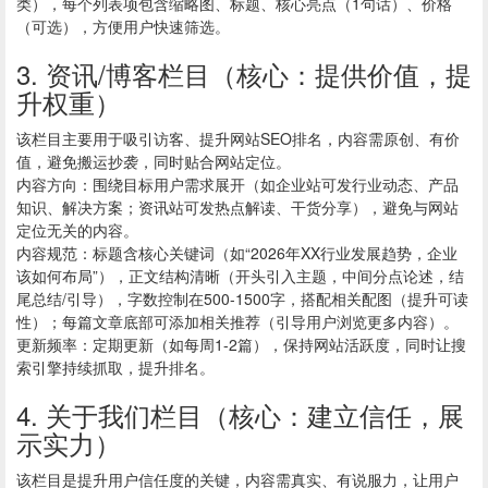
类），每个列表项包含缩略图、标题、核心亮点（1句话）、价格
（可选），方便用户快速筛选。
3. 资讯/博客栏目（核心：提供价值，提
升权重）
该栏目主要用于吸引访客、提升网站SEO排名，内容需原创、有价
值，避免搬运抄袭，同时贴合网站定位。
内容方向：围绕目标用户需求展开（如企业站可发行业动态、产品
知识、解决方案；资讯站可发热点解读、干货分享），避免与网站
定位无关的内容。
内容规范：标题含核心关键词（如“2026年XX行业发展趋势，企业
该如何布局”），正文结构清晰（开头引入主题，中间分点论述，结
尾总结/引导），字数控制在500-1500字，搭配相关配图（提升可读
性）；每篇文章底部可添加相关推荐（引导用户浏览更多内容）。
更新频率：定期更新（如每周1-2篇），保持网站活跃度，同时让搜
索引擎持续抓取，提升排名。
4. 关于我们栏目（核心：建立信任，展
示实力）
该栏目是提升用户信任度的关键，内容需真实、有说服力，让用户