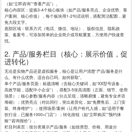
（如“立即咨询”“查看产品”）。
核心内容区：提炼3-4个核心板块（如产品/服务亮点、企业优势、客
户案例、核心价值），每个板块用1-2句话说明，搭配简洁配图，避
免大段文字。
底部区域：联系方式（电话、微信、地址）、版权信息、隐私政
策、备案号，可添加简单的企业简介或导航重复，方便用户快速查
找。
2. 产品/服务栏目（核心：展示价值，促
进转化）
无论是实物产品还是虚拟服务，核心是让用户清楚“产品/服务是什
么、有什么优势、适合自己吗、如何获取”。
单个产品/服务页面：标题清晰（含核心关键词，如“XX型号设备，
高效节能，适配中小企业”），搭配3-5张高清图（正面、细节、使用
场景）；核心参数/服务内容（分点呈现，清晰易懂，避免专业术语
堆砌）；优势亮点（对比同行，突出差异化，如“免费售后、上门安
装、终身维护”）；使用场景/案例（让用户有代入感，如“适用于餐
饮行业，已服务1000+门店”）；转化按钮（如“立即购买”“预约体
验”“咨询报价”）。
栏目列表页：按分类展示产品/服务（如按类型、价格、用途分