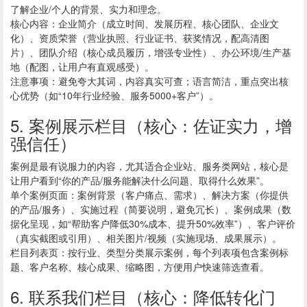
了解企业/个人的背景、实力和理念。
核心内容：企业简介（成立时间、发展历程、核心团队、企业文
化）、资质荣誉（营业执照、行业证书、获奖情况，配高清图
片）、团队介绍（核心成员履历，增强专业性）、办公环境/生产基
地（配图，让用户有直观感受）。
注意事项：避免夸大其词，内容真实可查；语言简洁，重点突出核
心优势（如“10年行业经验、服务5000+客户”）。
5. 案例展示栏目（核心：佐证实力，增
强信任）
案例是最有说服力的内容，尤其适合企业站、服务类网站，核心是
让用户看到“你的产品/服务能解决什么问题、取得什么效果”。
单个案例页面：案例背景（客户痛点、需求）、解决方案（你提供
的产品/服务）、实施过程（简要说明，避免冗长）、案例成果（数
据化呈现，如“帮助客户降低30%成本、提升50%效率”）、客户评价
（真实截图或引用）、相关图片/视频（实施现场、成果展示）。
栏目列表页：按行业、类型分类展示案例，每个列表项包含案例标
题、客户名称、核心成果、缩略图，方便用户快速筛选查看。
6. 联系我们栏目（核心：降低转化门