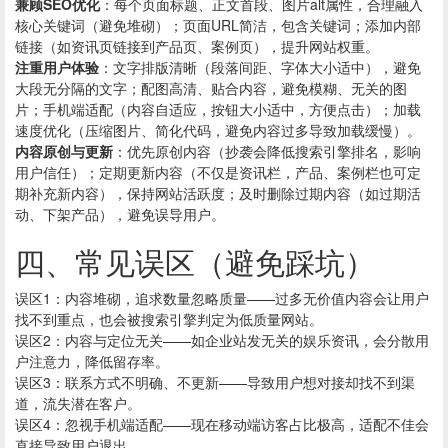
兼顾SEO优化
：每个页面标题、正文首段、图片alt属性，合理融入
核心关键词（避免堆砌）；页面URL简洁，包含关键词；添加内部
链接（如资讯页链接到产品页、案例页），提升网站权重。
注重用户体验
：文字排版清晰（段落间距、字体大小适中），避免
大段无分隔的文字；配图高清、贴合内容，避免模糊、无关的图
片；手机端适配（内容自适应，按钮大小适中，方便点击）；加载
速度优化（压缩图片、简化代码，避免内容过多导致加载缓慢）。
内容原创与更新
：优先原创内容（抄袭会降低搜索引擎排名，影响
用户信任）；定期更新内容（不仅是资讯栏，产品、案例栏也可定
期补充新内容），保持网站活跃度；及时删除过期内容（如过期活
动、下架产品），避免误导用户。
四、常见误区（避免踩坑）
误区1：内容堆砌，追求数量忽略质量——过多无价值内容会让用户
找不到重点，也会被搜索引擎判定为低质量网站。
误区2：内容与定位无关——如企业站发无关的娱乐资讯，会分散用
户注意力，降低留存率。
误区3：联系方式不明确、不更新——导致用户想对接却找不到渠
道，流失潜在客户。
误区4：忽视手机端适配——现在移动端访客占比极高，适配不佳会
直接导致用户退出。