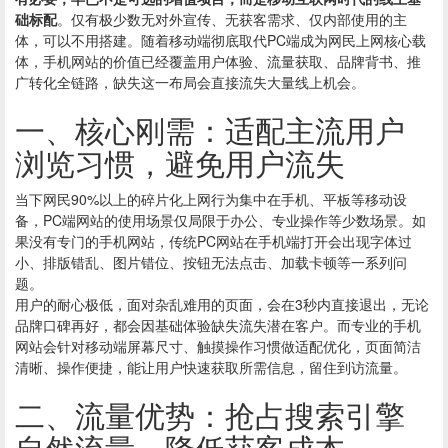
础标配
。仅有极少数无对外宣传、无获客需求、仅内部使用的主
体，可以不用搭建。随着移动端彻底取代PC端成为网民上网核心载
体，手机网站的价值已经覆盖用户体验、流量获取、品牌背书、推
广转化全链路，缺失这一布局会直接流失大量线上机会。
一、核心刚需：适配主流用户
浏览习惯，避免用户流失
当下网民90%以上的碎片化上网行为集中在手机、平板等移动设
备，PC端网站的使用场景仅局限于办公、专业操作等少数场景。如
果没有专门的手机网站，传统PC网站在手机端打开会出现字体过
小、排版错乱、图片错位、按钮无法点击、加载卡顿等一系列问
题。
用户的耐心极低，面对杂乱难用的页面，会在3秒内直接退出，无论
品牌口碑再好，都会因基础体验缺失流失潜在客户。而专业的手机
网站会针对移动端屏幕尺寸、触摸操作习惯做适配优化，页面简洁
清晰、操作便捷，能让用户快速获取所需信息，留住到访流量。
二、流量优势：抢占搜索引擎
自然流量，降低获客成本